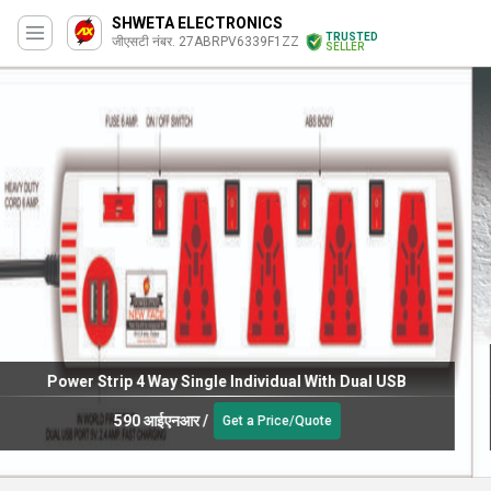
SHWETA ELECTRONICS
TRUSTED
जीएसटी नंबर. 27ABRPV6339F1ZZ
SELLER
750 WATTS STEP DOWN VOLTAGE CONVERTER 230V-110V
(TOROIDAL)
3800 आईएनआर
/
Get a Price/Quote