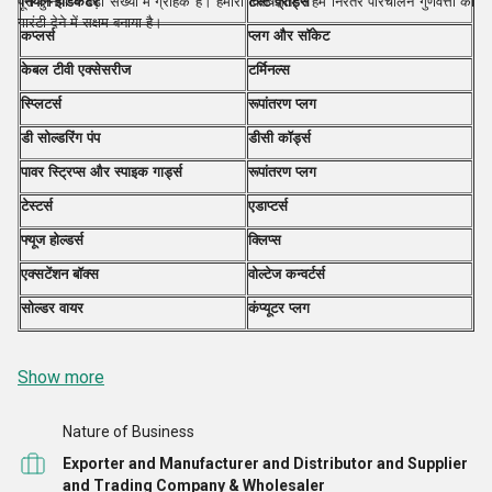
नियॉन इंडिकेटर
टेस्ट प्रॉड्स
पूरी दुनिया में बड़ी संख्या में ग्राहक हैं। हमारा विशेषज्ञता ने हमें निरंतर परिचालन गुणवत्ता की
गारंटी देने में सक्षम बनाया है।
कप्लर्स
प्लग और सॉकेट
केबल टीवी एक्सेसरीज
टर्मिनल्स
स्प्लिटर्स
रूपांतरण प्लग
डी सोल्डरिंग पंप
डीसी कॉर्ड्स
पावर स्ट्रिप्स और स्पाइक गार्ड्स
रूपांतरण प्लग
टेस्टर्स
एडाप्टर्स
फ्यूज होल्डर्स
क्लिप्स
एक्सटेंशन बॉक्स
वोल्टेज कन्वर्टर्स
सोल्डर वायर
कंप्यूटर प्लग
Show more
Nature of Business
Exporter and Manufacturer and Distributor and Supplier
and Trading Company & Wholesaler