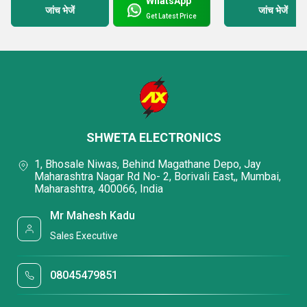
WhatsApp
जांच भेजें
जांच भेजें
Get Latest Price
SHWETA ELECTRONICS
1, Bhosale Niwas, Behind Magathane Depo, Jay
Maharashtra Nagar Rd No- 2, Borivali East,, Mumbai,
Maharashtra, 400066, India
Mr Mahesh Kadu
Sales Executive
08045479851