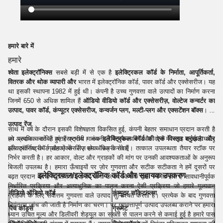
हमारे बारे में
हमारे
श्वेता इलेक्ट्रॉनिक्स
सबसे बड़ी में से एक है
इलेक्ट्रिकल कॉर्ड के निर्माता, आपूर्तिकर्ता,
वितरक और थोक व्यापारी और
भारत में इलेक्ट्रॉनिक कॉर्ड, पावर कॉर्ड और एक्सेसरीज। यह
था इसकी स्थापना 1982 में हुई थी। कंपनी है उच्च गुणवत्ता वाले उत्पादों का निर्माण करना
जिनमें 650 से अधिक शामिल हैं
ऑडियो वीडियो कॉर्ड और एक्सेसरीज़, वोल्टेज कन्वर्टर का
उत्पाद, पावर कॉर्ड, कंप्यूटर एक्सेसरीज, कन्वर्जन प्लग, मल्टी-प्लग और एक्सटेंशन बॉक्स
।
उत्पाद रेंज
साथ में वर्ष के दौरान इसकी विशेषज्ञता विकसित हुई, कंपनी बेहतर समाधान प्रदान करती है
हम प्रदान करते हैं अंतरराष्ट्रीय मानक
इलेक्ट्रिकल
कॉर्ड
की एक विस्तृत श्रृंखला और
जो अत्यधिक साबित हुए हैं प्रभावी। कंपनी ने मैन्युफैक्चरिंग और दोनों में जगह बनाई है घरेलू
इलेक्ट्रॉनिक कॉर्ड और एक्सेसरीज़ हम ऑफ़र करते हैं
और अंतर्राष्ट्रीय ग्राहकों के लिए थोक बिक्री सेवाएं। तत्काल उपलब्धता तैयार स्टॉक पर
निर्भर करती है। हर आकार, वोल्ट और ग्राहकों की मांग पर उनकी आवश्यकताओं के अनुरूप
:
बिजली उपलब्ध है। हमारा ऊँचाइयों पर ज़ोर गुणवत्ता और सटीक सटीकता ने हमें दूसरों पर
इलेक्ट्रिकल/इलेक्ट्रॉनिक
कॉर्ड और सहायक उपकरण
बढ़त प्रदान की है प्रतियोगी। हमारे सभी उत्पाद किसके द्वारा निर्मित होते हैं सावधानीपूर्वक
निर्धारित प्रक्रिया और अत्याधुनिक का पालन करना ऐसी प्रक्रिया जो हमारे मूल्यवान
वीडियो ऑडियो कॉर्ड
कंप्यूटर सॉकेट/प्लग
ग्राहकों के लिए सर्वोत्तम गुणवत्ता वाले उत्पाद सुनिश्चित करती है। प्रत्येक के बाद गुणवत्ता
नियंत्रण जांच की जाती है निर्माण का चरण। पर गुणवत्तापूर्ण उत्पाद उपलब्ध कराने पर हमारा
पैच कॉर्ड्स
ग्रूमेट
ध्यान उचित मूल्य और डिलीवरी शेड्यूल का सख्ती से पालन करने से कमाई हुई है हमारे पास