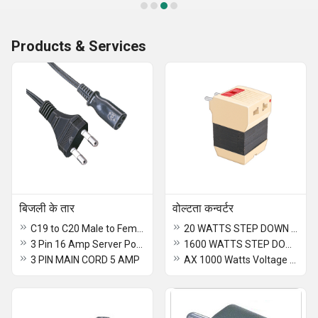
Products & Services
बिजली के तार
वोल्टता कन्वर्टर
C19 to C20 Male to Female Server Power Extension Cord 1.5 Meter
20 WATTS STEP DOWN VOLTAGE CONVERTER 230 V / 110 V
3 Pin 16 Amp Server Power Cord-1.5mtr
1600 WATTS STEP DOWN VOLTAGE CONVERTER - WITH CHILD S.S.
3 PIN MAIN CORD 5 AMP
AX 1000 Watts Voltage Converter Plug In Type 230V-110V