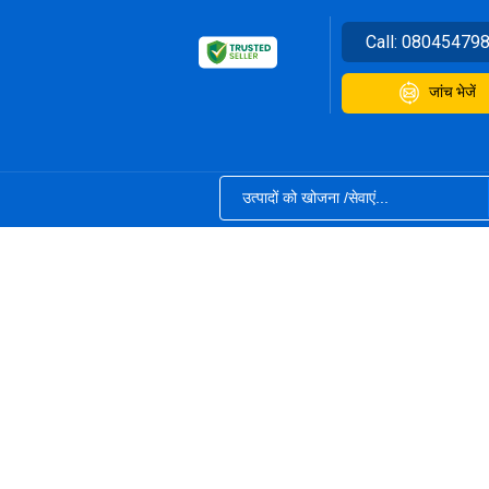
Call:
08045479
जांच भेजें