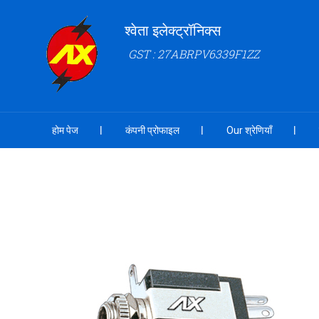
श्वेता इलेक्ट्रॉनिक्स
GST : 27ABRPV6339F1ZZ
होम पेज
कंपनी प्रोफाइल
Our श्रेणियाँ