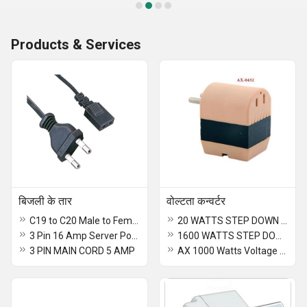
Products & Services
बिजली के तार
वोल्टता कन्वर्टर
C19 to C20 Male to Female Server Power Extension Cord 1.5 Meter
20 WATTS STEP DOWN VOLTAGE CONVERTER 230 V / 110 V
3 Pin 16 Amp Server Power Cord-1.5mtr
1600 WATTS STEP DOWN VOLTAGE CONVERTER - WITH CHILD S.S.
3 PIN MAIN CORD 5 AMP
AX 1000 Watts Voltage Converter Plug In Type 230V-110V