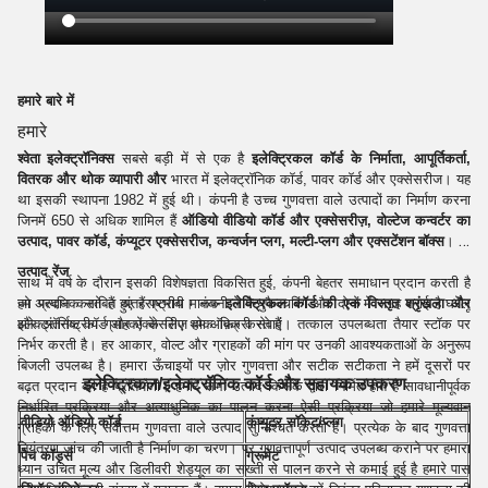
हमारे बारे में
हमारे
श्वेता इलेक्ट्रॉनिक्स
सबसे बड़ी में से एक है
इलेक्ट्रिकल कॉर्ड के निर्माता, आपूर्तिकर्ता,
वितरक और थोक व्यापारी और
भारत में इलेक्ट्रॉनिक कॉर्ड, पावर कॉर्ड और एक्सेसरीज। यह
था इसकी स्थापना 1982 में हुई थी। कंपनी है उच्च गुणवत्ता वाले उत्पादों का निर्माण करना
जिनमें 650 से अधिक शामिल हैं
ऑडियो वीडियो कॉर्ड और एक्सेसरीज़, वोल्टेज कन्वर्टर का
उत्पाद, पावर कॉर्ड, कंप्यूटर एक्सेसरीज, कन्वर्जन प्लग, मल्टी-प्लग और एक्सटेंशन बॉक्स
।
उत्पाद रेंज
साथ में वर्ष के दौरान इसकी विशेषज्ञता विकसित हुई, कंपनी बेहतर समाधान प्रदान करती है
हम प्रदान करते हैं अंतरराष्ट्रीय मानक
इलेक्ट्रिकल
कॉर्ड
की एक विस्तृत श्रृंखला और
जो अत्यधिक साबित हुए हैं प्रभावी। कंपनी ने मैन्युफैक्चरिंग और दोनों में जगह बनाई है घरेलू
इलेक्ट्रॉनिक कॉर्ड और एक्सेसरीज़ हम ऑफ़र करते हैं
और अंतर्राष्ट्रीय ग्राहकों के लिए थोक बिक्री सेवाएं। तत्काल उपलब्धता तैयार स्टॉक पर
निर्भर करती है। हर आकार, वोल्ट और ग्राहकों की मांग पर उनकी आवश्यकताओं के अनुरूप
:
बिजली उपलब्ध है। हमारा ऊँचाइयों पर ज़ोर गुणवत्ता और सटीक सटीकता ने हमें दूसरों पर
इलेक्ट्रिकल/इलेक्ट्रॉनिक
कॉर्ड और सहायक उपकरण
बढ़त प्रदान की है प्रतियोगी। हमारे सभी उत्पाद किसके द्वारा निर्मित होते हैं सावधानीपूर्वक
निर्धारित प्रक्रिया और अत्याधुनिक का पालन करना ऐसी प्रक्रिया जो हमारे मूल्यवान
वीडियो ऑडियो कॉर्ड
कंप्यूटर सॉकेट/प्लग
ग्राहकों के लिए सर्वोत्तम गुणवत्ता वाले उत्पाद सुनिश्चित करती है। प्रत्येक के बाद गुणवत्ता
नियंत्रण जांच की जाती है निर्माण का चरण। पर गुणवत्तापूर्ण उत्पाद उपलब्ध कराने पर हमारा
पैच कॉर्ड्स
ग्रूमेट
ध्यान उचित मूल्य और डिलीवरी शेड्यूल का सख्ती से पालन करने से कमाई हुई है हमारे पास