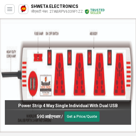
SHWETA ELECTRONICS
TRUSTED
जीएसटी नंबर. 27ABRPV6339F1ZZ
SELLER
750 WATTS STEP DOWN VOLTAGE CONVERTER 230V-110V
(TOROIDAL)
3800 आईएनआर
/
Get a Price/Quote