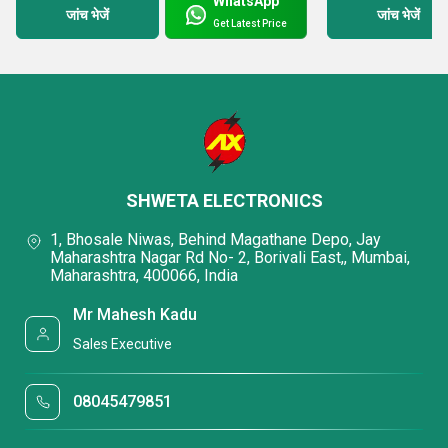
WhatsApp
जांच भेजें
जांच भेजें
Get Latest Price
SHWETA ELECTRONICS
1, Bhosale Niwas, Behind Magathane Depo, Jay
Maharashtra Nagar Rd No- 2, Borivali East,, Mumbai,
Maharashtra, 400066, India
Mr Mahesh Kadu
Sales Executive
08045479851