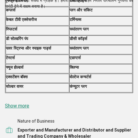
नियॉन इंडिकेटर
टेस्ट प्रॉड्स
पूरी दुनिया में बड़ी संख्या में ग्राहक हैं। हमारा विशेषज्ञता ने हमें निरंतर परिचालन गुणवत्ता की
गारंटी देने में सक्षम बनाया है।
कप्लर्स
प्लग और सॉकेट
केबल टीवी एक्सेसरीज
टर्मिनल्स
स्प्लिटर्स
रूपांतरण प्लग
डी सोल्डरिंग पंप
डीसी कॉर्ड्स
पावर स्ट्रिप्स और स्पाइक गार्ड्स
रूपांतरण प्लग
टेस्टर्स
एडाप्टर्स
फ्यूज होल्डर्स
क्लिप्स
एक्सटेंशन बॉक्स
वोल्टेज कन्वर्टर्स
सोल्डर वायर
कंप्यूटर प्लग
Show more
Nature of Business
Exporter and Manufacturer and Distributor and Supplier
and Trading Company & Wholesaler